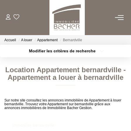
ACHETER
Accueil
A louer
Appartement
Bernardville
LOUER
Modifier les critères de recherche
Type de transaction
Localisation
Acheter
Localisation
ESTIMER/VENDRE
Location Appartement bernardville -
Type de bien
Sélectionnez...
Surface min
Appartement a louer à bernardville
FAIRE GERER
Plus de critères
Budget max
QUI SOMMES NOUS
Sur notre site consultez les annonces immobilière de Appartement à louer
bernardville. Trouvez votre Appartement sur bernardville grâce aux
Créer une alerte
annonces immobilières de Immobilière Bacher Gestion.
CONTACT
Immobilier bernardville