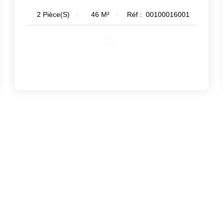
46
M²
Réf :
00100016001
2
Pièce(s)