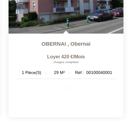
OBERNAI
,
Obernai
Loyer 420 €/mois
charges comprises
29
M²
Réf :
00100040001
1
Pièce(s)