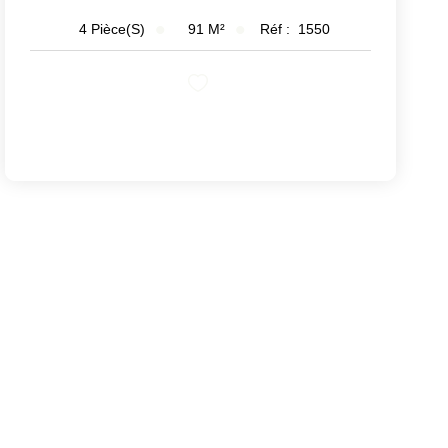
91
M²
Réf :
1550
4
Pièce(s)