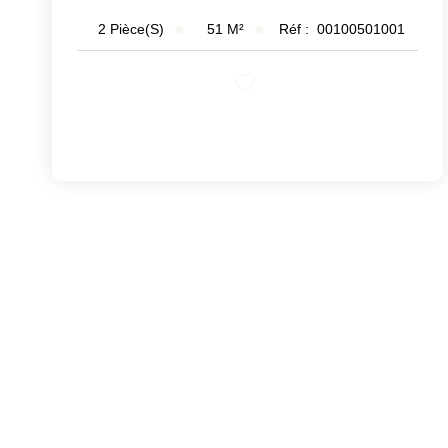
51
M²
Réf :
00100501001
2
Pièce(s)