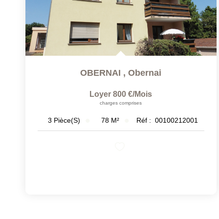
OBERNAI
,
Obernai
Loyer 800 €/mois
charges comprises
78
M²
Réf :
00100212001
3
Pièce(s)