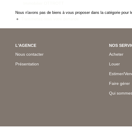
Immobilier OTTROTT
Nous n'avons pas de biens à vous proposer dans la catégorie pour le
Transmettez-nous votre demande
L'AGENCE
NOS SERVI
Nous contacter
Acheter
Présentation
Louer
Estimer/Ven
Faire gérer
Qui sommes