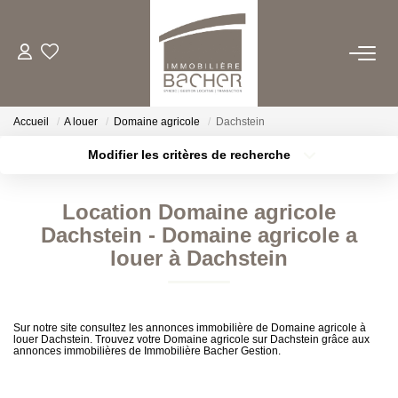
ACHETER
Accueil
A louer
Domaine agricole
Dachstein
LOUER
Modifier les critères de recherche
Type de transaction
Localisation
Acheter
Localisation
ESTIMER/VENDRE
Location Domaine agricole
Type de bien
Sélectionnez...
Surface min
Dachstein - Domaine agricole a
FAIRE GERER
louer à Dachstein
Plus de critères
Budget max
QUI SOMMES NOUS
Créer une alerte
Sur notre site consultez les annonces immobilière de Domaine agricole à
louer Dachstein. Trouvez votre Domaine agricole sur Dachstein grâce aux
annonces immobilières de Immobilière Bacher Gestion.
CONTACT