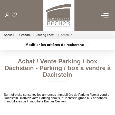
ACHETER
Accueil
A vendre
Parking / box
Dachstein
LOUER
Modifier les critères de recherche
Type de transaction
Localisation
Acheter
Localisation
ESTIMER/VENDRE
Achat / Vente Parking / box
Type de bien
Sélectionnez...
Surface min
Dachstein - Parking / box a vendre à
FAIRE GERER
Dachstein
Plus de critères
Budget max
QUI SOMMES NOUS
Créer une alerte
Sur notre site consultez les annonces immobilière de Parking / box à vendre
Dachstein. Trouvez votre Parking / box sur Dachstein grâce aux annonces
immobilières de Immobilière Bacher Gestion.
CONTACT