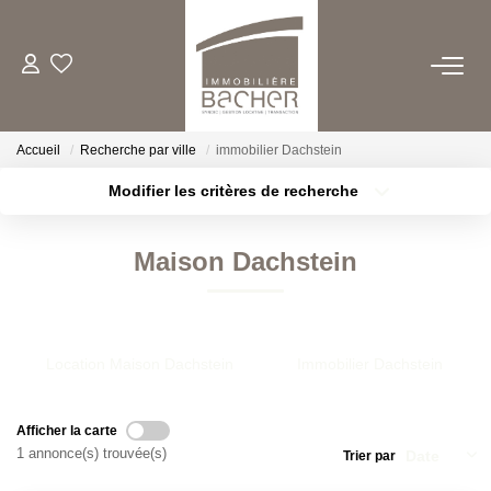
ACHETER
Accueil
Recherche par ville
immobilier Dachstein
LOUER
Modifier les critères de recherche
Type de transaction
Localisation
Acheter
Localisation
ESTIMER/VENDRE
Maison Dachstein
Type de bien
Sélectionnez...
Surface min
FAIRE GERER
Plus de critères
Budget max
Location Maison Dachstein
Immobilier Dachstein
QUI SOMMES NOUS
Créer une alerte
Afficher la carte
CONTACT
1 annonce(s) trouvée(s)
Trier par