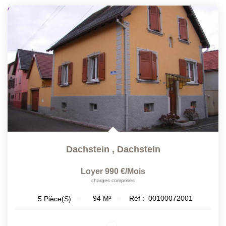
Dachstein
,
Dachstein
Loyer 990 €/mois
charges comprises
94
M²
Réf :
00100072001
5
Pièce(s)