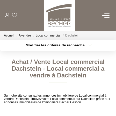
ACHETER
Accueil
A vendre
Local commercial
Dachstein
LOUER
Modifier les critères de recherche
Type de transaction
Localisation
Acheter
Localisation
ESTIMER/VENDRE
Achat / Vente Local commercial
Type de bien
Sélectionnez...
Surface min
Dachstein - Local commercial a
FAIRE GERER
vendre à Dachstein
Plus de critères
Budget max
QUI SOMMES NOUS
Créer une alerte
Sur notre site consultez les annonces immobilière de Local commercial à
vendre Dachstein. Trouvez votre Local commercial sur Dachstein grâce aux
annonces immobilières de Immobilière Bacher Gestion.
CONTACT