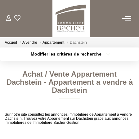
ACHETER
Accueil
A vendre
Appartement
Dachstein
LOUER
Modifier les critères de recherche
Type de transaction
Localisation
Acheter
Localisation
ESTIMER/VENDRE
Achat / Vente Appartement
Type de bien
Sélectionnez...
Surface min
Dachstein - Appartement a vendre à
FAIRE GERER
Dachstein
Plus de critères
Budget max
QUI SOMMES NOUS
Créer une alerte
Sur notre site consultez les annonces immobilière de Appartement à vendre
Dachstein. Trouvez votre Appartement sur Dachstein grâce aux annonces
immobilières de Immobilière Bacher Gestion.
CONTACT