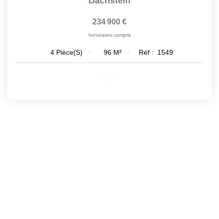
Dachstein
234 900 €
honoraires compris
96
M²
Réf :
1549
4
Pièce(s)