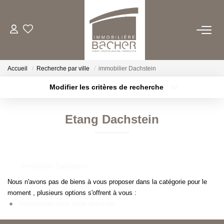
ACHETER
Accueil
Recherche par ville
immobilier Dachstein
LOUER
Modifier les critères de recherche
Type de transaction
Localisation
Acheter
Localisation
ESTIMER/VENDRE
Etang Dachstein
Type de bien
Sélectionnez...
Surface min
FAIRE GERER
Plus de critères
Budget max
Immobilier Dachstein
QUI SOMMES NOUS
Créer une alerte
Nous n'avons pas de biens à vous proposer dans la catégorie pour le
moment , plusieurs options s'offrent à vous :
CONTACT
Transmettez-nous votre demande