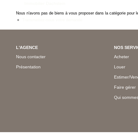
Immobilier Dachstein
Nous n'avons pas de biens à vous proposer dans la catégorie pour le
Transmettez-nous votre demande
L'AGENCE
NOS SERVI
Nous contacter
Acheter
Présentation
Louer
Estimer/Ven
Faire gérer
Qui sommes