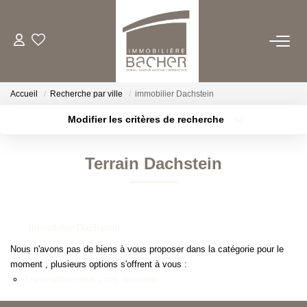
ACHETER
Accueil
Recherche par ville
immobilier Dachstein
LOUER
Modifier les critères de recherche
Type de transaction
Localisation
Acheter
Localisation
ESTIMER/VENDRE
Terrain Dachstein
Type de bien
Sélectionnez...
Surface min
FAIRE GERER
Plus de critères
Budget max
Immobilier Dachstein
QUI SOMMES NOUS
Créer une alerte
Nous n'avons pas de biens à vous proposer dans la catégorie pour le
moment , plusieurs options s'offrent à vous :
CONTACT
Transmettez-nous votre demande