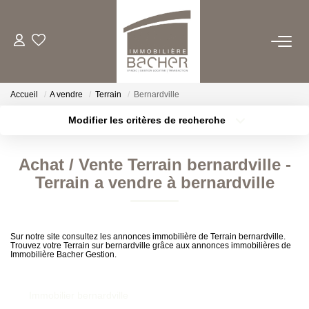
ACHETER
Accueil
A vendre
Terrain
Bernardville
LOUER
Modifier les critères de recherche
Type de transaction
Localisation
Acheter
Localisation
ESTIMER/VENDRE
Achat / Vente Terrain bernardville -
Type de bien
Sélectionnez...
Surface min
Terrain a vendre à bernardville
FAIRE GERER
Plus de critères
Budget max
QUI SOMMES NOUS
Sur notre site consultez les annonces immobilière de Terrain bernardville.
Trouvez votre Terrain sur bernardville grâce aux annonces immobilières de
Créer une alerte
Immobilière Bacher Gestion.
CONTACT
Immobilier bernardville