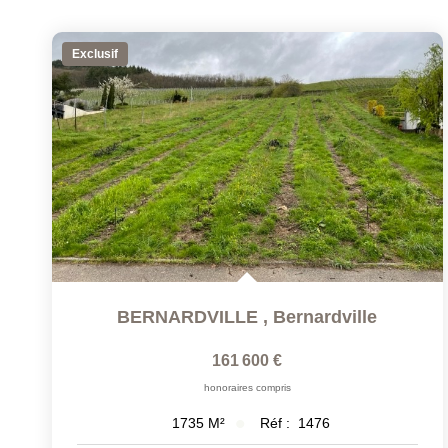
Exclusif
BERNARDVILLE
,
Bernardville
161 600 €
honoraires compris
Réf :
1476
1735
M²