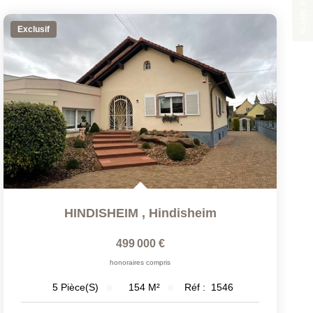
Exclusif
HINDISHEIM
,
Hindisheim
499 000 €
honoraires compris
154
M²
Réf :
1546
5
Pièce(s)