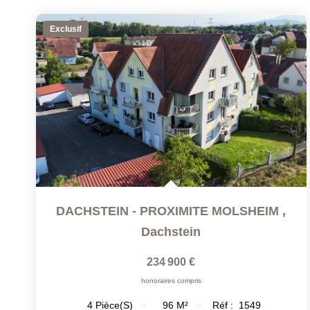
Exclusif
DACHSTEIN - PROXIMITE MOLSHEIM
,
Dachstein
234 900 €
honoraires compris
96
M²
Réf :
1549
4
Pièce(s)