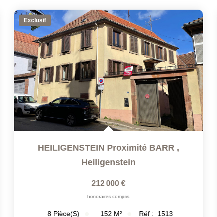
Exclusif
HEILIGENSTEIN Proximité BARR
,
Heiligenstein
212 000 €
honoraires compris
152
M²
Réf :
1513
8
Pièce(s)