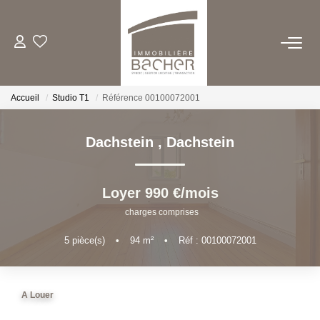
ACHETER
Accueil
Studio T1
Référence 00100072001
LOUER
Dachstein
,
Dachstein
ESTIMER/VENDRE
Loyer 990 €/mois
FAIRE GERER
charges comprises
5
pièce(s)
•
94
m²
•
Réf : 00100072001
QUI SOMMES NOUS
CONTACT
A Louer