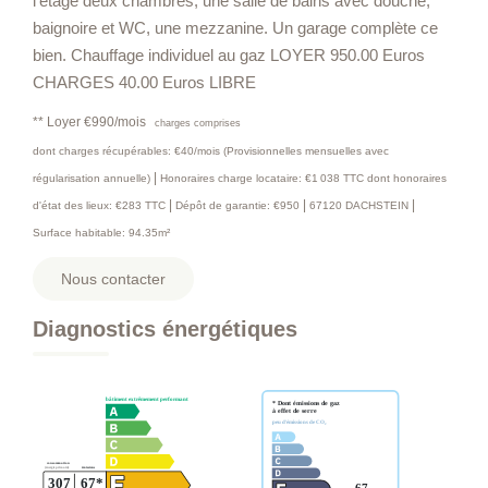
l'étage deux chambres, une salle de bains avec douche,
baignoire et WC, une mezzanine. Un garage complète ce
bien. Chauffage individuel au gaz LOYER 950.00 Euros
CHARGES 40.00 Euros LIBRE
**
Loyer €990/mois
charges comprises
dont charges récupérables: €40/mois (Provisionnelles mensuelles avec
|
régularisation annuelle)
Honoraires charge locataire: €1 038 TTC
dont honoraires
|
|
|
d'état des lieux: €283 TTC
Dépôt de garantie: €950
67120 DACHSTEIN
Surface habitable: 94.35m²
Nous contacter
Diagnostics énergétiques