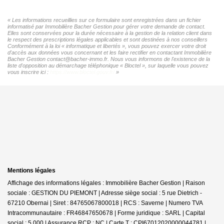
« Les informations recueillies sur ce formulaire sont enregistrées dans un fichier
informatisé par Immobilière Bacher Gestion pour gérer votre demande de contact.
Elles sont conservées pour la durée nécessaire à la gestion de la relation client dans
le respect des prescriptions légales applicables et sont destinées à nos conseillers
Conformément à la loi « informatique et libertés », vous pouvez exercer votre droit
d'accès aux données vous concernant et les faire rectifier en contactant Immobilière
Bacher Gestion contact@bacher-immo.fr. Nous vous informons de l'existence de la
liste d'opposition au démarchage téléphonique « Bloctel », sur laquelle vous pouvez
vous inscrire ici :
https://www.bloctel.gouv.fr/
»
Mentions légales
Affichage des informations légales : Immobilière Bacher Gestion | Raison
sociale : GESTION DU PIEMONT | Adresse siège social : 5 rue Dietrich -
67210 Obernai | Siret : 84765067800018 | RCS : Saverne | Numero TVA
Intracommunautaire : FR46847650678 | Forme juridique : SARL | Capital
social : 5 000 | Assurance RCP : NC |
Carte T : CPI67012020000044781 |