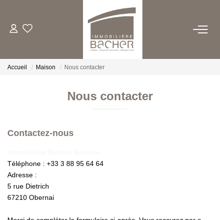
ACHETER
Accueil
Maison
Nous contacter
LOUER
Nous contacter
ESTIMER/VENDRE
Contactez-nous
FAIRE GERER
Immobilière Bacher Gestion
Téléphone :
+33 3 88 95 64 64
QUI SOMMES NOUS
Adresse :
5 rue Dietrich
CONTACT
67210
Obernai