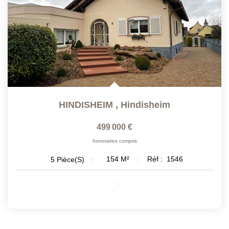
HINDISHEIM
,
Hindisheim
499 000 €
honoraires compris
154
M²
Réf :
1546
5
Pièce(s)