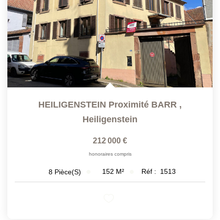
HEILIGENSTEIN Proximité BARR
,
Heiligenstein
212 000 €
honoraires compris
152
M²
Réf :
1513
8
Pièce(s)