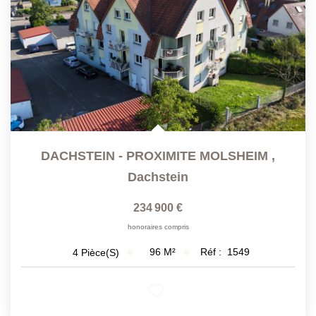
DACHSTEIN - PROXIMITE MOLSHEIM
,
Dachstein
234 900 €
honoraires compris
96
M²
Réf :
1549
4
Pièce(s)