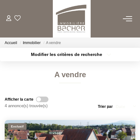
ACHETER
Accueil
Immobilier
A vendre
LOUER
Modifier les critères de recherche
Type de transaction
Localisation
Acheter
Localisation
ESTIMER/VENDRE
A vendre
Type de bien
Sélectionnez...
Surface min
FAIRE GERER
Plus de critères
Budget max
Afficher la carte
QUI SOMMES NOUS
4 annonce(s) trouvée(s)
Trier par
Créer une alerte
CONTACT
Exclusif